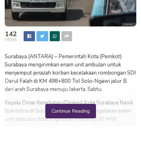
142
VIEWS
Surabaya (ANTARA) – Pemerintah Kota (Pemkot)
Surabaya mengirimkan enam unit ambulan untuk
menjemput jenazah korban kecelakaan rombongan SDI
Darul Falah di KM 498+800 Tol Solo-Ngawi jalur B
dari arah Surabaya menuju Jakarta, Sabtu.
Kepala Dinas Kesehatan (Dinkes) Kota Surabaya Nanik
Sukristina di Surabaya, Jawa Timur mengatakan enam
Continue Reading
unit ambulan diberangkatkan pukul 13.00 WIB.
“Kami dari Pemkot Surabaya mengirimkan enam
ambulan gabungan dari RSUD Soewandhie, RSUD