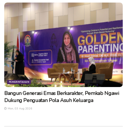
Tags:
berita ngawi
info ngawi
kabar ngawi
kampoengngawi
ngawi
PEMERINTAHAN
Bangun Generasi Emas Berkarakter, Pemkab Ngawi
Dukung Penguatan Pola Asuh Keluarga
Mon, 03 Aug 2026