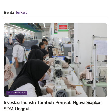
Nanik menyebut selain memberangkatkan enam unit
Berita
Terkait
ambulan, pihaknya juga mengirimkan tim dari Badan
Penanggulangan Bencana Daerah (BPBD) setempat.
Tim BPBD akan memberikan informasi perkembangan
kepada Pemkot Surabaya terkait identitas dan kondisi
korban selamat.
“Yang kami kirim ambulan untuk jenazah, karena kalau
ambulan medis masih menunggu konfirmasi dari sana,
kami lihat situasi dan kondisi korban luka-luka seperti
apa, BPBD masih di sana untuk cek,” ujarnya.
Baca juga:
Enam orang meninggal dunia akibat
kecelakaan di Tol Solo-Ngawi
PEMERINTAHAN
Sebelumnya, sebanyak enam orang dilaporkan
Investasi Industri Tumbuh, Pemkab Ngawi Siapkan
meninggal dunia akibat kecelakaan di Tol Solo-Ngawi
SDM Unggul