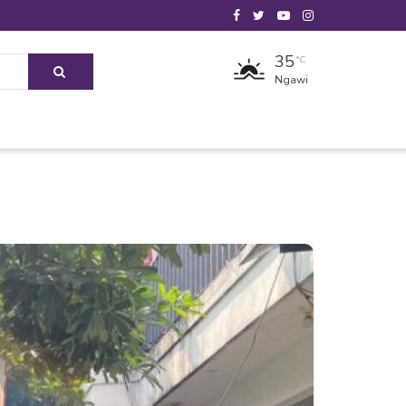
35
°C
Ngawi