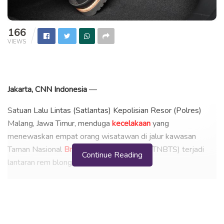
166
VIEWS
Jakarta, CNN Indonesia
—
Satuan Lalu Lintas (Satlantas) Kepolisian Resor (Polres)
Malang, Jawa Timur, menduga
kecelakaan
yang
menewaskan empat orang wisatawan di jalur kawasan
Taman Nasional
Bromo
Tengger Semeru (TNBTS) terjadi
Continue Reading
lantaran rem blong.
Kasat Lantas Polres Malang AKP Adis Dani Garta di
Tumpang, Kabupaten Malang mengungkapkan kesimpulan
awal kecelakaan tunggal di Desa Ngadas Kecamatan
Poncokusumo Kabupaten Malang, Jawa Timur pada Senin