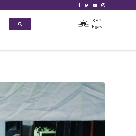
35
°C
Ngawi