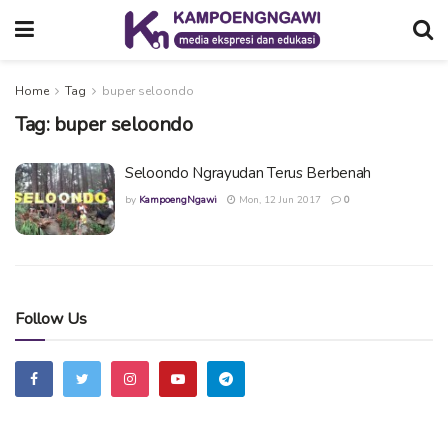
Home
Tag
buper seloondo
Tag:
buper seloondo
Seloondo Ngrayudan Terus Berbenah
by
KampoengNgawi
Mon, 12 Jun 2017
0
Follow Us