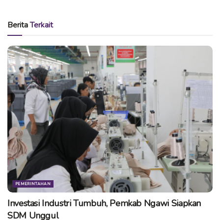
Sumber
Berita
Terkait
Tags:
berita ngawi
info ngawi
kabar ngawi
kampoeng ngawi
ngawi
pemda ngawi
PEMERINTAHAN
Investasi Industri Tumbuh, Pemkab Ngawi Siapkan
SDM Unggul