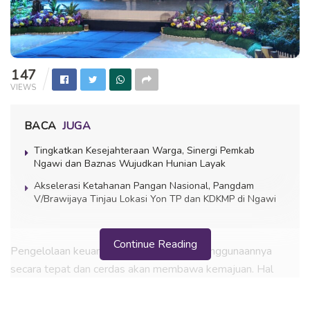
147
VIEWS
BACA
JUGA
Tingkatkan Kesejahteraan Warga, Sinergi Pemkab
Ngawi dan Baznas Wujudkan Hunian Layak
Akselerasi Ketahanan Pangan Nasional, Pangdam
V/Brawijaya Tinjau Lokasi Yon TP dan KDKMP di Ngawi
Continue Reading
Pengelolaan keuangan yang baik serta penggunaannya
secara tepat dan cerdas akan membawa kemajuan. Hal
tersebut disampaikan Bupati Ngawi Ony Anwar Harsono,
membuka acara Pengembangan Kapasitas Usaha (PKU)