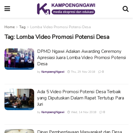
Home
Tag
Lomba Video Promosi Potensi Desa
Tag:
Lomba Video Promosi Potensi Desa
DPMD Ngawi Adakan Awarding Ceremony
Apresiasi Juara Lomba Video Promosi Potensi
Desa
by
KampoengNgawi
Thu, 29 Nov 2018
0
Ada 5 Video Promosi Potensi Desa Terbaik
yang Diputuskan Dalam Rapat Tertutup Para
Juri
by
KampoengNgawi
Wed, 14 Nov 2018
0
Dinas Pemberdayaan Masyarakat dan Desa