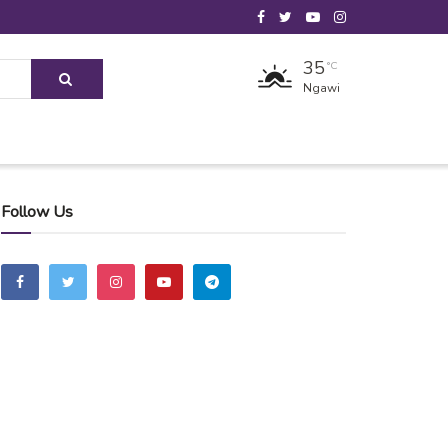
35
°C
Ngawi
Follow Us