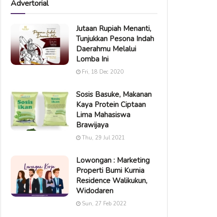
Advertorial
Jutaan Rupiah Menanti,
Tunjukkan Pesona Indah
Daerahmu Melalui
Lomba Ini
Fri, 18 Dec 2020
Sosis Basuke, Makanan
Kaya Protein Ciptaan
Lima Mahasiswa
Brawijaya
Thu, 29 Jul 2021
Lowongan : Marketing
Properti Bumi Kurnia
Residence Walikukun,
Widodaren
Sun, 27 Feb 2022