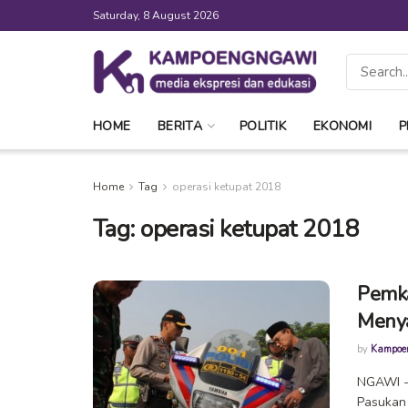
Saturday, 8 August 2026
HOME
BERITA
POLITIK
EKONOMI
P
Home
Tag
operasi ketupat 2018
Tag:
operasi ketupat 2018
Pemka
Meny
by
Kampoe
NGAWI -
Pasukan 