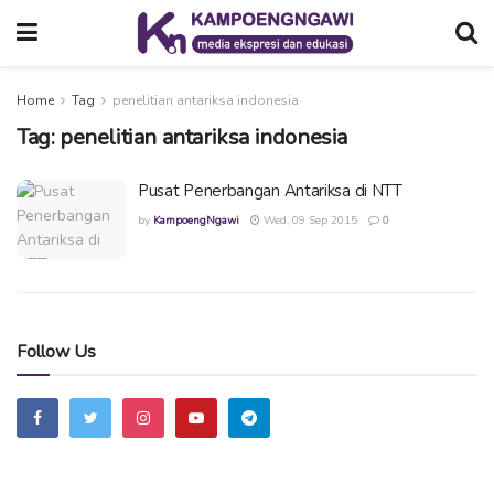
Home
Tag
penelitian antariksa indonesia
Tag:
penelitian antariksa indonesia
Pusat Penerbangan Antariksa di NTT
by
KampoengNgawi
Wed, 09 Sep 2015
0
Follow Us