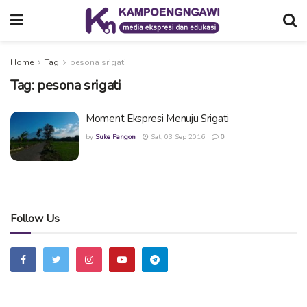
Home
Tag
pesona srigati
Tag:
pesona srigati
Moment Ekspresi Menuju Srigati
by
Suke Pangon
Sat, 03 Sep 2016
0
Follow Us