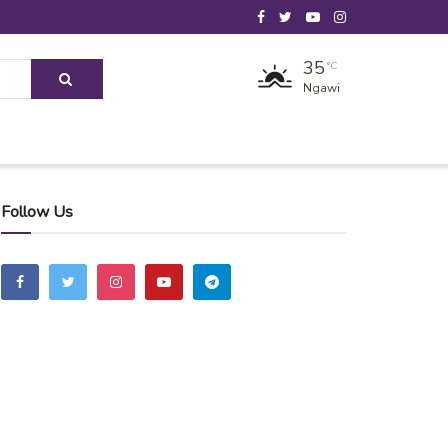
35
°C
Ngawi
Follow Us