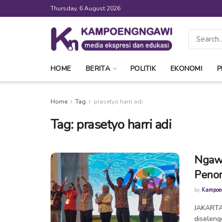
Thursday, 6 August 2026
HOME
BERITA
POLITIK
EKONOMI
P
Home
Tag
prasetyo harri adi
Tag:
prasetyo harri adi
Ngawi
Penon
by
Kampoe
JAKARTA
diseleng