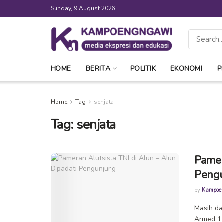
Sunday, 9 August 2026
HOME
BERITA
POLITIK
EKONOMI
P
Home
Tag
senjata
Tag:
senjata
Pamer
Peng
by
Kampoe
Masih da
Armed 12