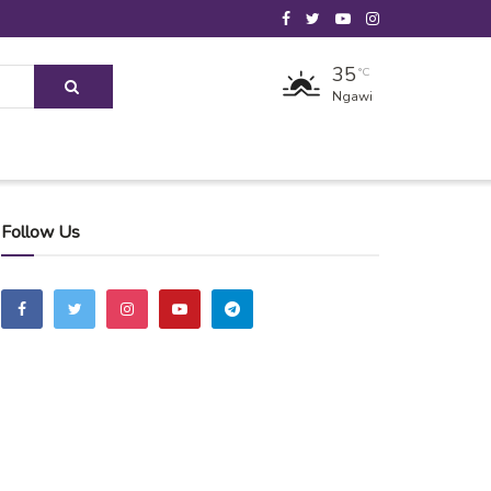
35
°C
Ngawi
Follow Us