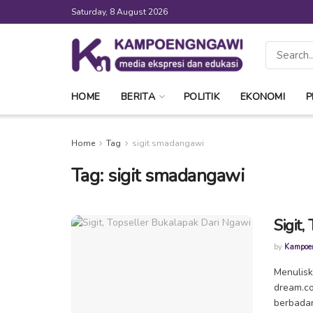
Saturday, 8 August 2026
HOME
BERITA
POLITIK
EKONOMI
P
Home
Tag
sigit smadangawi
Tag:
sigit smadangawi
Sigit
by
Kampoe
Menulisk
dream.co.
berbadan