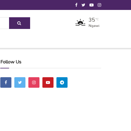
35
°C
Ngawi
Follow Us