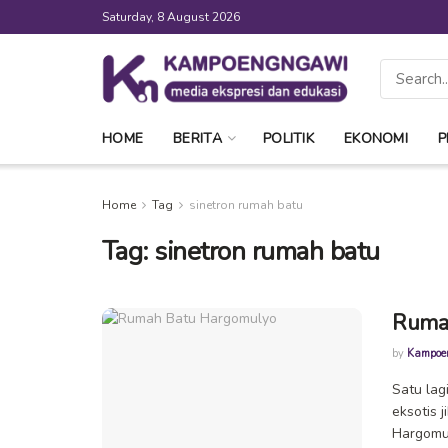
Saturday, 8 August 2026
HOME
BERITA
POLITIK
EKONOMI
P
Home
Tag
sinetron rumah batu
Tag:
sinetron rumah batu
Ruma
by
Kampoe
Satu la
eksotis 
Hargomul