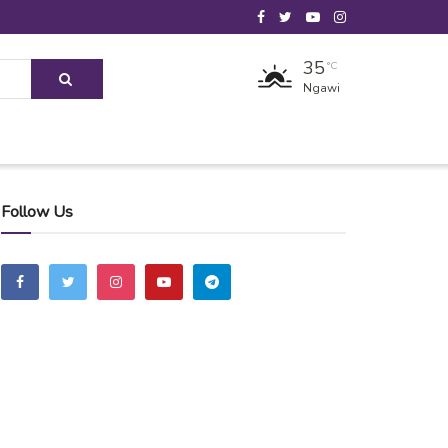
35
°C
Ngawi
Follow Us