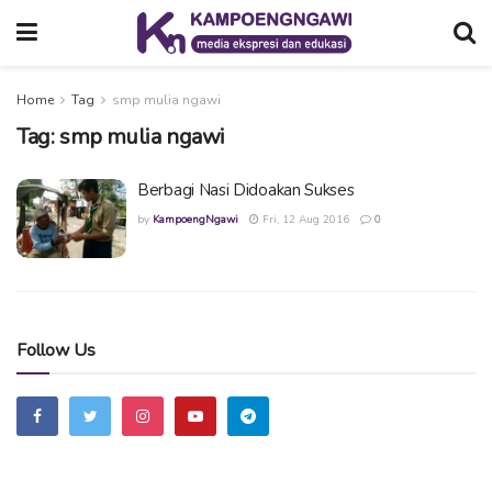
Home
Tag
smp mulia ngawi
Tag:
smp mulia ngawi
Berbagi Nasi Didoakan Sukses
by
KampoengNgawi
Fri, 12 Aug 2016
0
Follow Us