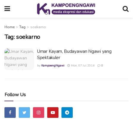
Home
Tag
soekarno
Tag:
soekarno
Umar Kayam, Budayawan Ngawi yang
Spektakuler
by
KampoengNgawi
Mon, 07 Jul 2014
0
Follow Us