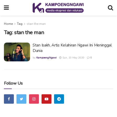
Home
Tag
stan the man
Tag:
stan the man
Stan Isakh, Artis Kelahiran Ngawi Ini Meninggal
Dunia
by
KampoengNgawi
Sun, 10 May 2020
0
Follow Us