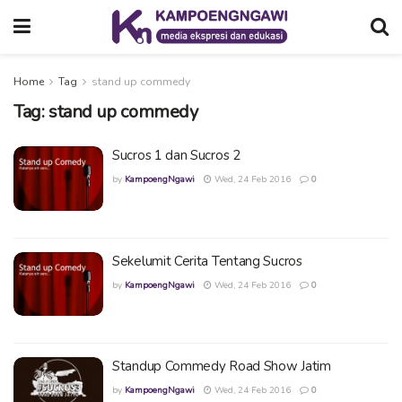
Home
Tag
stand up commedy
Tag:
stand up commedy
Sucros 1 dan Sucros 2
by
KampoengNgawi
Wed, 24 Feb 2016
0
Sekelumit Cerita Tentang Sucros
by
KampoengNgawi
Wed, 24 Feb 2016
0
Standup Commedy Road Show Jatim
by
KampoengNgawi
Wed, 24 Feb 2016
0