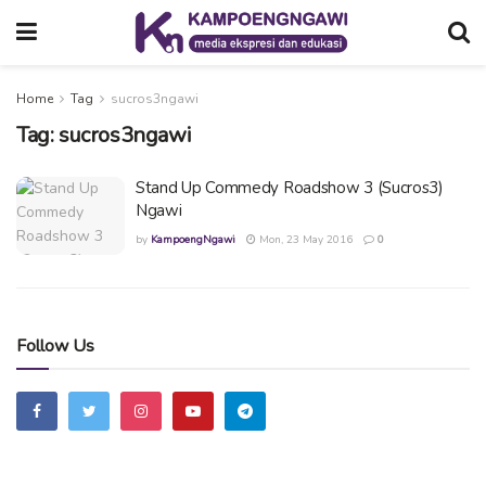
Home
Tag
sucros3ngawi
Tag:
sucros3ngawi
Stand Up Commedy Roadshow 3 (Sucros3)
Ngawi
by
KampoengNgawi
Mon, 23 May 2016
0
Follow Us