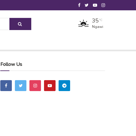
35
°C
Ngawi
Follow Us