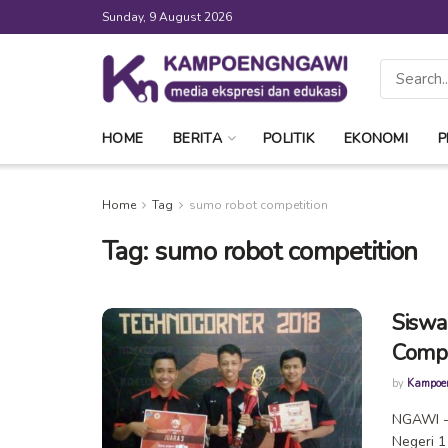
Sunday, 9 August 2026
HOME
BERITA
POLITIK
EKONOMI
P
Home
Tag
sumo robot competition
Tag:
sumo robot competition
Siswa
Compe
by
Kampoe
NGAWI - 
Negeri 1