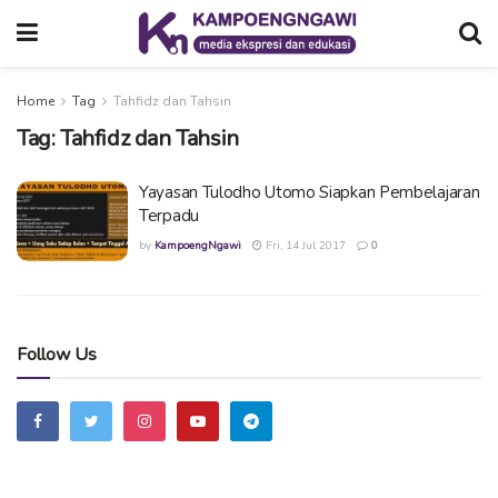
Home
Tag
Tahfidz dan Tahsin
Tag:
Tahfidz dan Tahsin
Yayasan Tulodho Utomo Siapkan Pembelajaran
Terpadu
by
KampoengNgawi
Fri, 14 Jul 2017
0
Follow Us