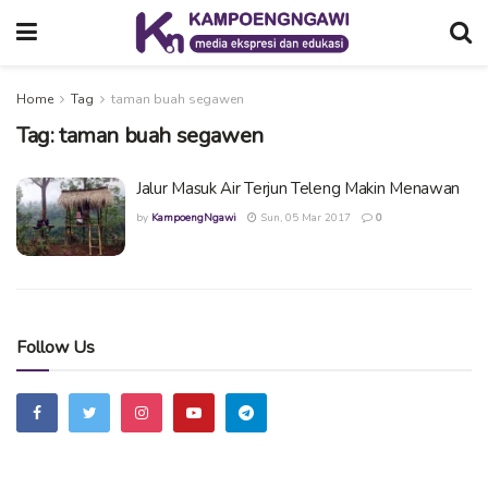
Home
Tag
taman buah segawen
Tag:
taman buah segawen
Jalur Masuk Air Terjun Teleng Makin Menawan
by
KampoengNgawi
Sun, 05 Mar 2017
0
Follow Us