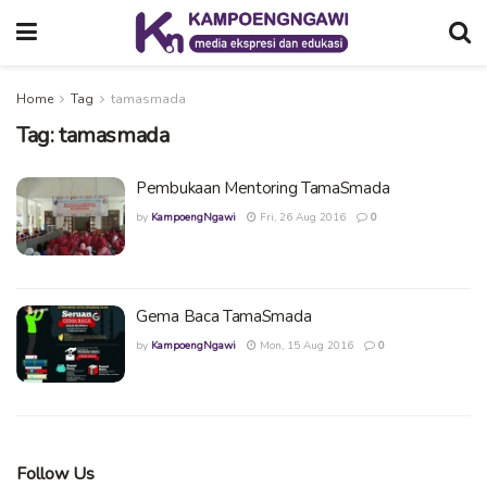
Home
Tag
tamasmada
Tag:
tamasmada
Pembukaan Mentoring TamaSmada
by
KampoengNgawi
Fri, 26 Aug 2016
0
Gema Baca TamaSmada
by
KampoengNgawi
Mon, 15 Aug 2016
0
Follow Us