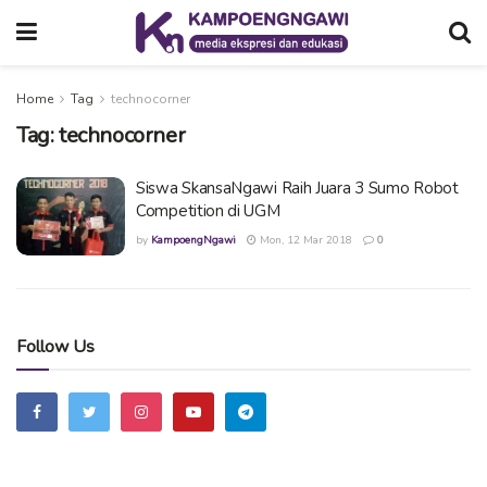
Home
Tag
technocorner
Tag:
technocorner
Siswa SkansaNgawi Raih Juara 3 Sumo Robot
Competition di UGM
by
KampoengNgawi
Mon, 12 Mar 2018
0
Follow Us