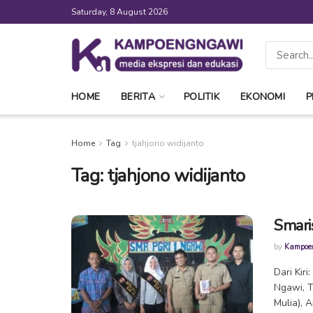
Saturday, 8 August 2026
HOME
BERITA
POLITIK
EKONOMI
P
Home
Tag
tjahjono widijanto
Tag:
tjahjono widijanto
Smari
by
Kampoe
Dari Kir
Ngawi, T
Mulia), A