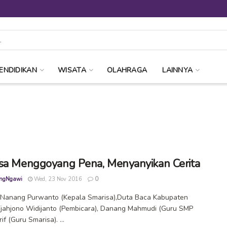
ENDIDIKAN
WISATA
OLAHRAGA
LAINNYA
sa Menggoyang Pena, Menyanyikan Cerita
ngNgawi
Wed, 23 Nov 2016
0
i: Nanang Purwanto (Kepala Smarisa),Duta Baca Kabupaten
jahjono Widijanto (Pembicara), Danang Mahmudi (Guru SMP
rif (Guru Smarisa). ...