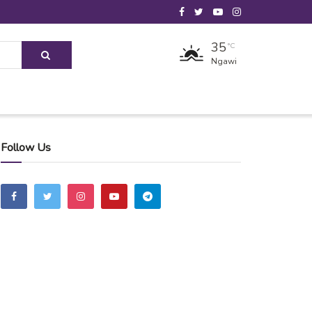
35
°C
Ngawi
Follow Us