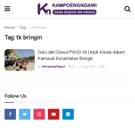
Home
Tag
tk bringin
Tag:
tk bringin
Guru dan Siswa PAUD Ini Unjuk Kreasi dalam
Karnaval Kecamatan Bringin
by
KampoengNgawi
Fri, 11 Aug 2017
0
Follow Us