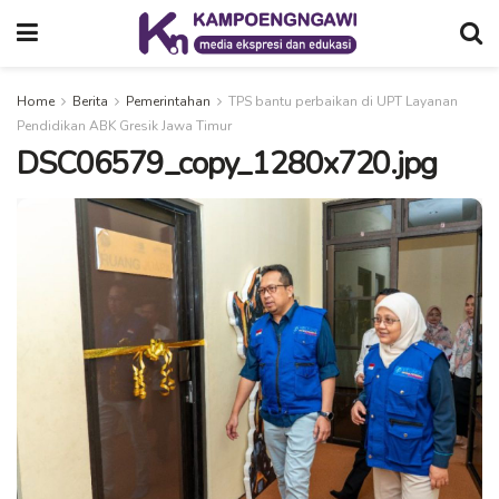
Home
Berita
Pemerintahan
TPS bantu perbaikan di UPT Layanan
Pendidikan ABK Gresik Jawa Timur
DSC06579_copy_1280x720.jpg