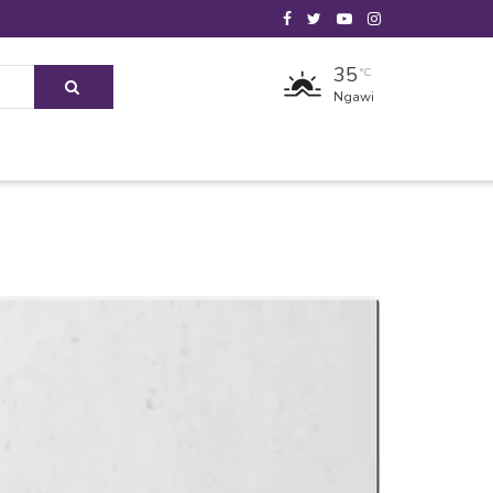
35
°C
Ngawi