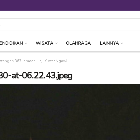
ENDIDIKAN
WISATA
OLAHRAGA
LAINNYA
angan 363 Jamaah Haji Kloter Ngawi
-at-06.22.43.jpeg