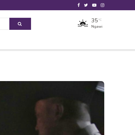
35
°C
Ngawi