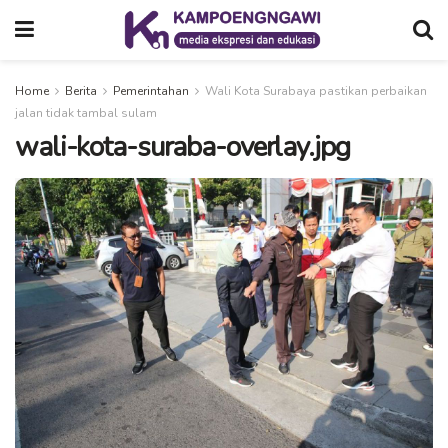
Home
Berita
Pemerintahan
Wali Kota Surabaya pastikan perbaikan
jalan tidak tambal sulam
wali-kota-suraba-overlay.jpg