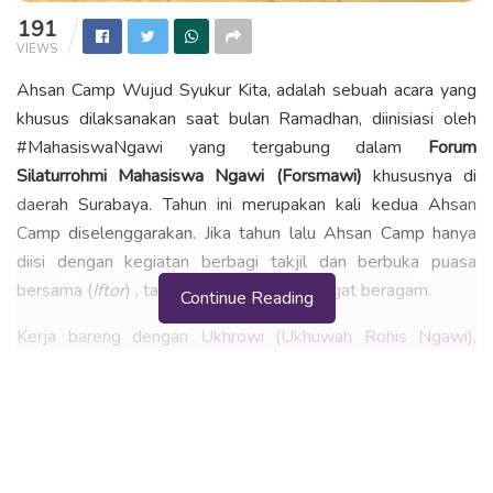
191
VIEWS
Ahsan Camp Wujud Syukur Kita, adalah sebuah acara yang
khusus dilaksanakan saat bulan Ramadhan, diinisiasi oleh
#MahasiswaNgawi yang tergabung dalam
Forum
Silaturrohmi Mahasiswa Ngawi (Forsmawi)
khususnya di
daerah Surabaya. Tahun ini merupakan kali kedua Ahsan
Camp diselenggarakan. Jika tahun lalu Ahsan Camp hanya
diisi dengan kegiatan berbagi takjil dan berbuka puasa
bersama (
Iftor
) , tahun ini kegiatannya sangat beragam.
Continue Reading
Kerja bareng dengan
Ukhrowi (Ukhuwah Rohis Ngawi)
,
Ahsan Camp dilaksanakan di SDIT Harum Ngawi, 2 – 3 Juli
2016 dengan beberapa kegiatan seperti berbagi takjil, buka
bersama, dilanjutkan sholat maghrib, isya, dan tarawih
berjamaan dah sharing alumni Forsmawi, Ukhrowi,dan rekan
– rekan yang tergabung dalam Ahsan Camp 2016. Ada