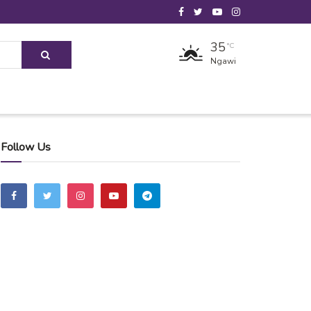
35
°C
Ngawi
Follow Us