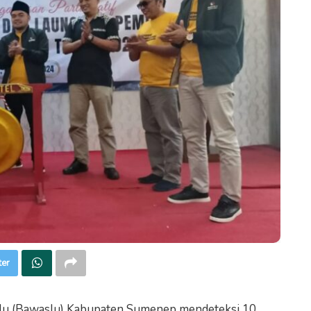
ter
u (Bawaslu) Kabupaten Sumenep mendeteksi 10