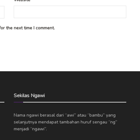
or the next time I comment.
Sekilas Ngawi
Nama ngawi berasal dari “awi” atau “bambu” yang
selanjutnya mendapat tambahan huruf sengau “ng”
menjadi “ngawi”.