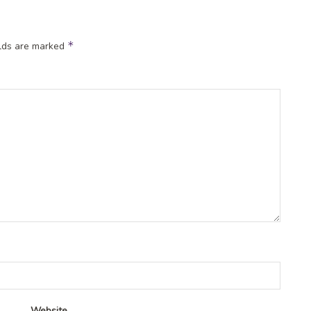
*
elds are marked
Website