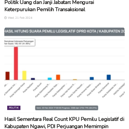
Politik Uang dan Janji Jabatan: Mengurai
Adapun lima panelis pada debat publik tahapan pertama ini
Keterpurukan Pemilih Transaksional
antara lain Dr. S. Andi Sutrasno, S.H. M.H., Agus Musa
Wed, 21 Feb 2024
Chichul Anam S.Ag, M.Si., Syamsul Hadi S.HI, M.PdI.,
Hidayaturrisqon, dan Anik Faridah, M.Pd.
Diketahui bahwa pasangan calon tunggal yang menjadi
peserta pilbup Ngawi tahun 2020 adalah pasangan Ony
Anwar dan Dwi Rianto Jatmiko (OK). Keduanya
mendapatkan dukungan dari 10 partai politik pemilik kursi di
DPRD Kabupaten Ngawi. (cse)
Tags:
ngawi
pilbup ngawi
pilbup ngawi 2020
pilkada 2020
pilkada ngawi
politik ngawi
POLITIK
Hasil Sementara Real Count KPU Pemilu Legislatif di
Kabupaten Ngawi, PDI Perjuangan Memimpin