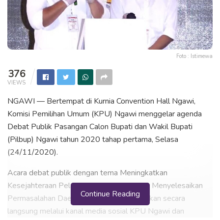
Foto : Istimewa
376
VIEWS
NGAWI — Bertempat di Kurnia Convention Hall Ngawi,
Komisi Pemilihan Umum (KPU) Ngawi menggelar agenda
Debat Publik Pasangan Calon Bupati dan Wakil Bupati
(Pilbup) Ngawi tahun 2020 tahap pertama, Selasa
(24/11/2020).
Acara debat publik dengan tema Meningkatkan
Kesejahteraan Pelayanan Masyarakat dan Menyelesaikan
Continue Reading
Permasalahan Daerah tersebut juga disiarkan secara
langsung melalui kanal media sosial KPU Ngawi dan