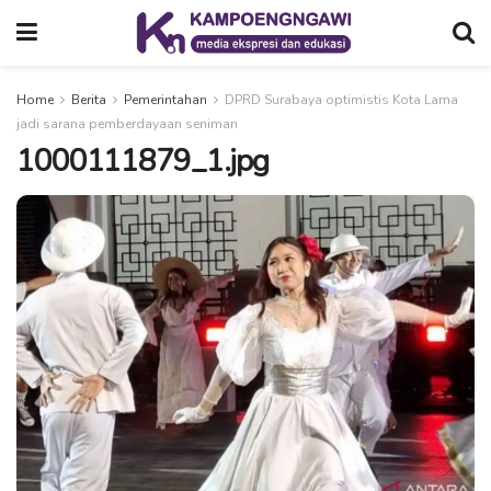
Home
Berita
Pemerintahan
DPRD Surabaya optimistis Kota Lama
jadi sarana pemberdayaan seniman
1000111879_1.jpg