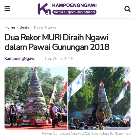
Home
Berita
Kabar Ngawi
Dua Rekor MURI Diraih Ngawi
dalam Pawai Gunungan 2018
KampoengNgawi
Thu, 26 Jul 2018
Pawai Gunungan Ngawi 2018. Foto-Kolase IG/NgawiKab