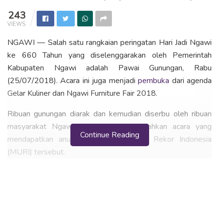
243
VIEWS
NGAWI — Salah satu rangkaian peringatan Hari Jadi Ngawi
ke 660 Tahun yang diselenggarakan oleh Pemerintah
Kabupaten Ngawi adalah Pawai Gunungan, Rabu
(25/07/2018). Acara ini juga menjadi
pembuka
dari agenda
Gelar Kuliner dan Ngawi Furniture Fair 2018.
Ribuan gunungan diarak dan kemudian diserbu oleh ribuan
masyarakat Ngawi yang turut memeriahkan acara yang
Continue Reading
mendapatkan anugerah rekor Museum Rekor Indonesia
(MURI) tersebut.
Ada Dua Rekor MURI Diraih Ngawi dalam Pawai Gunungan
2018 kali ini. Gunungan yang berisi hasil bumi Ngawi sebagai
tanda rasa syukur ini berjumlah 1219 (terbanyak) masuk
rekor MURI. Dan ada 1 gunungan dengan tinggi 9,55 meter