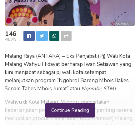
146
VIEWS
Malang Raya (ANTARA) – Eks Penjabat (Pj) Wali Kota
Malang Wahyu Hidayat berharap Iwan Setiawan yang
kini menjabat sebagai pj wali kota setempat
melanjutkan program “Ngobrol Bareng Mbois Ilakes
Senam Tahes Mbois Jumat” atau
Ngombe STMJ
.
Wahyu di Kota Malang, Minggu, menyatakan
keberlanjutan program
Ngombe STMJ
penting karena
Continue Reading
merupakan produk Pemerintah Kota (Pemkot) Malang
yang ditujukan mengakomodasi dan mewadahi aspirasi
masyarakat di wilayah tersebut.