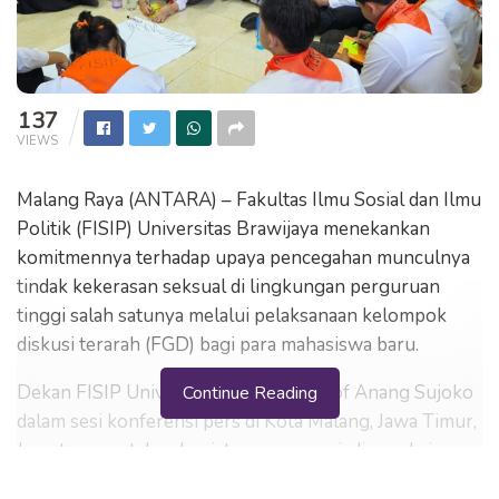
137
VIEWS
Malang Raya (ANTARA) – Fakultas Ilmu Sosial dan Ilmu
Politik (FISIP) Universitas Brawijaya menekankan
komitmennya terhadap upaya pencegahan munculnya
tindak kekerasan seksual di lingkungan perguruan
tinggi salah satunya melalui pelaksanaan kelompok
diskusi terarah (FGD) bagi para mahasiswa baru.
Dekan FISIP Universitas Brawijaya Prof Anang Sujoko
Continue Reading
dalam sesi konferensi pers di Kota Malang, Jawa Timur,
Jumat, menyatakan kegiatan yang menjadi rangkaian
Pengenalan Kehidupan Kampus bagi Mahasiswa Baru