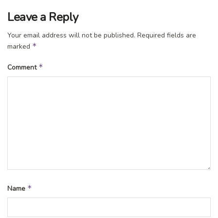
Sumber
Leave a Reply
Tags:
berita ngawi
info ngawi
kabar ngawi
Your email address will not be published.
Required fields are
kampoengngawi
ngawi
*
marked
*
Comment
*
Name