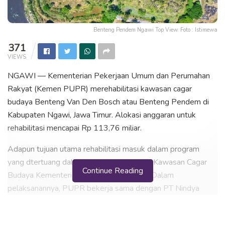
Benteng Pendem Ngawi Top View. Foto : Istimewa
371
VIEWS
NGAWI — Kementerian Pekerjaan Umum dan Perumahan
Rakyat (Kemen PUPR) merehabilitasi kawasan cagar
budaya Benteng Van Den Bosch atau Benteng Pendem di
Kabupaten Ngawi, Jawa Timur. Alokasi anggaran untuk
rehabilitasi mencapai Rp 113,76 miliar.
Adapun tujuan utama rehabilitasi masuk dalam program
yang dtertuang dalam Kegiatan Penataan Kawasan Cagar
Continue Reading
Budaya Kementerian PUPR tahun 2020. Dalam
pelaksanannya, PUPR bekerja sama dengan PT Nindya
Karya (Persero).
“Revitalisasi Benteng Pendem yang dilakukan Kementerian