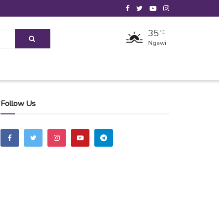
35
°C
Ngawi
Follow Us