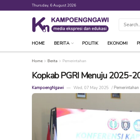
Thursday, 6 August 2026
HOME
BERITA
POLITIK
EKONOMI
P
Home
Berita
Pemerintahan
Kopkab PGRI Menuju 2025-
KampoengNgawi
Wed, 07 May 2025
/
Pemerintahan