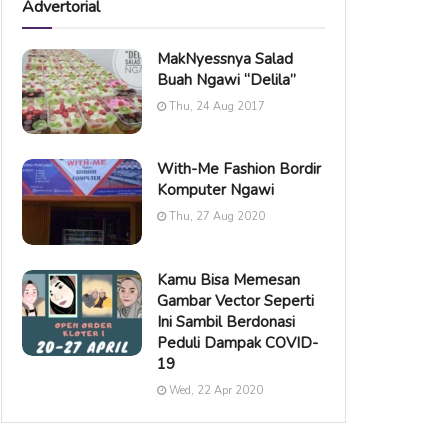
Advertorial
MakNyessnya Salad
Buah Ngawi “Delila”
Thu, 24 Aug 2017
With-Me Fashion Bordir
Komputer Ngawi
Thu, 27 Aug 2020
Kamu Bisa Memesan
Gambar Vector Seperti
Ini Sambil Berdonasi
Peduli Dampak COVID-
19
Wed, 22 Apr 2020