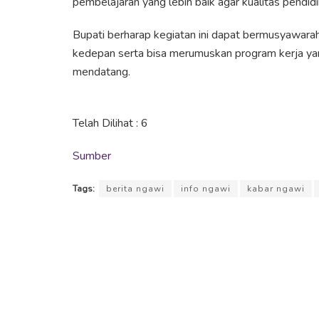
pembelajaran yang lebih baik agar kualitas pendid
Bupati berharap kegiatan ini dapat bermusyawar
kedepan serta bisa merumuskan program kerja yan
mendatang.
Telah Dilihat :
6
Sumber
Tags:
berita ngawi
info ngawi
kabar ngawi