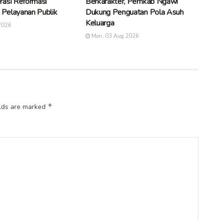
rasi Reformasi
Berkarakter, Pemkab Ngawi
n Pelayanan Publik
Dukung Penguatan Pola Asuh
Keluarga
2026
Mon, 03 Aug 2026
*
elds are marked