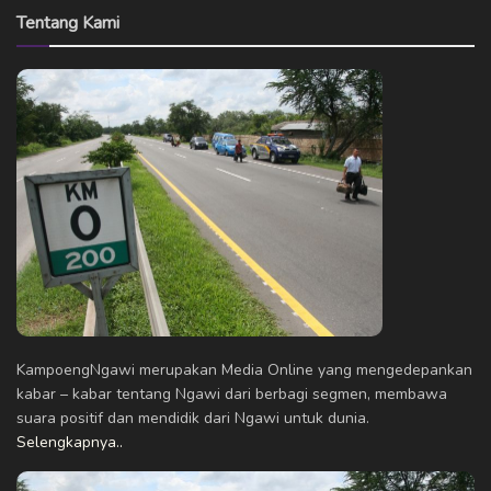
Tentang Kami
KampoengNgawi merupakan Media Online yang mengedepankan
kabar – kabar tentang Ngawi dari berbagi segmen, membawa
suara positif dan mendidik dari Ngawi untuk dunia.
Selengkapnya..