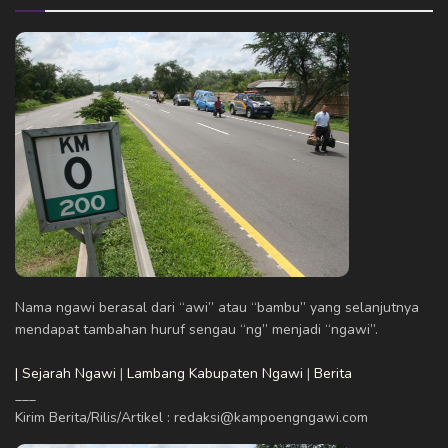
Nama ngawi berasal dari “awi” atau “bambu” yang selanjutnya
mendapat tambahan huruf sengau “ng” menjadi “ngawi”.
| Sejarah Ngawi
|
Lambang Kabupaten Ngawi
|
Berita
___
Kirim Berita/Rilis/Artikel : redaksi@kampoengngawi.com