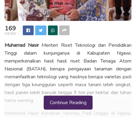
169
VIEWS
Muhamad Nasir
Menteri Riset Teknologi dan Pendidikan
Tinggi dalam kunjunganya di Kabupaten Ngawi,
memperkenalkan hasil hasil riset Badan Tenaga Atom
Nasional (BATAN), berupa pengayaan tanaman dengan
memanfaatkan teknologi yang hasilnya berupa varietas padi
dengan tiga keunggulan seperti masa tanam lebih singkat,
hasil panen lebih banyak hingga 9 ton per hektar dan tahan
hama wereng.
Continue Reading
Menristek Nasir Kenalkan Varietas Padi Unggul di Ngawi.
“Wilayah Ngawi hampir 75 persen merupakan lahan
pertanian. Dan sudah sepantasnya ada terobosan guna