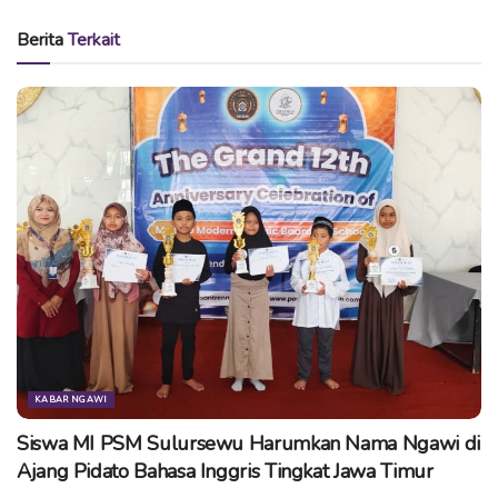
“Di kementerian kami akan mengembangkan beberapa
Berita
Terkait
terobosan mencari energi alternatif tentunya dengan
melakukan riset terlebih dahulu,” terangnya di
Pendopo
Wedya Graha
Kabupaten Ngawi,
Pihaknya juga akan membangun 5 reaktor Nuclear Power
Bank (NPB) salah satunya di Serpong Jawa Barat dengan
kapasitas 30 ribu Mega Watt. Meski demikian upaya
tersebut masih dalam riset yang dikembangkan menuju
closing pada tahun 2019 mendatang.
Tags:
kunjungan menristek ke ngawi
m nasir
menristek
menristek putra ngawi
KABAR NGAWI
Siswa MI PSM Sulursewu Harumkan Nama Ngawi di
Ajang Pidato Bahasa Inggris Tingkat Jawa Timur