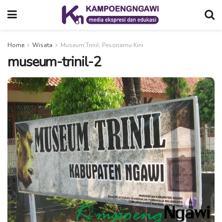
Home
Wisata
Museum Trinil, Pesonamu Kini
museum-trinil-2