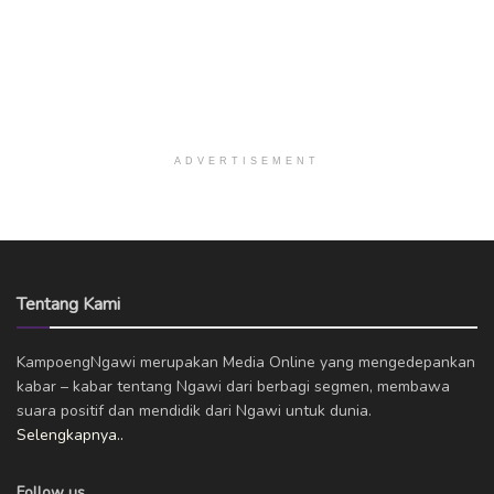
ADVERTISEMENT
Tentang Kami
KampoengNgawi merupakan Media Online yang mengedepankan
kabar – kabar tentang Ngawi dari berbagi segmen, membawa
suara positif dan mendidik dari Ngawi untuk dunia.
Selengkapnya..
Follow us