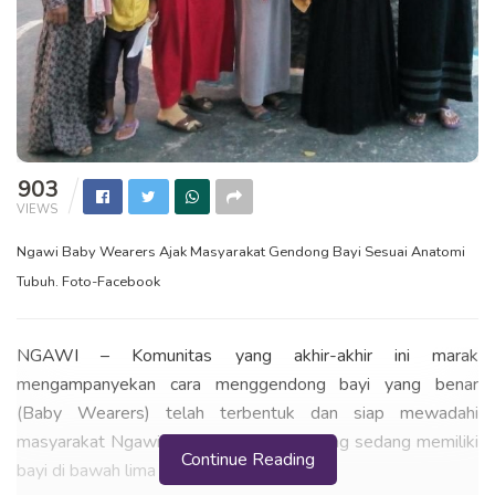
903
VIEWS
Ngawi Baby Wearers Ajak Masyarakat Gendong Bayi Sesuai Anatomi
Tubuh. Foto-Facebook
NGAWI – Komunitas yang akhir-akhir ini marak
mengampanyekan cara menggendong bayi yang benar
(Baby Wearers) telah terbentuk dan siap mewadahi
masyarakat Ngawi. Khususnya ibu-ibu yang sedang memiliki
Continue Reading
bayi di bawah lima tahun (balita).