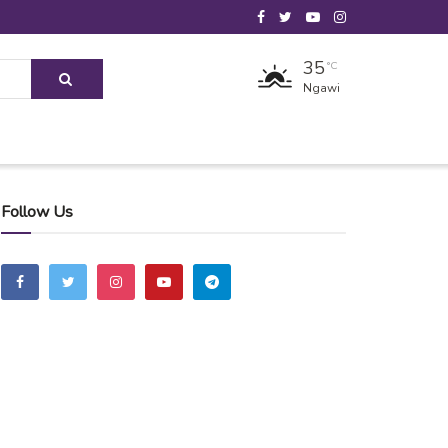
35
°C
Ngawi
Follow Us