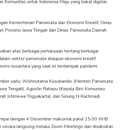
 Komunitas untuk Indonesia Maju yang bakal digelar,
gan Kementerian Pariwisata dan Ekonomi Kreatif, Dinas
) Provinsi Jawa Tengah dan Dinas Pariwisata Daerah
awaban atas berbagai pertanyaan tentang berbagai
alam sektor pariwisata ataupun ekonomi kreatif
omi nusantara yang saat ini terdampak pandemi.
mber yaitu, Wishnutama Kusubandio (Menteri Pariwisata
Jawa Tengah)⁣⁣, Agustin Rahayu (Kepala Biro Komuniasi
erah Istimewa Yogyakarta)⁣⁣, dan Sinung N Rachmadi
sampai dengan 4 Desember maksimal pukul 15.00 WIB
ikuti secara langsung melalui Zoom Meetings dan disaksikan