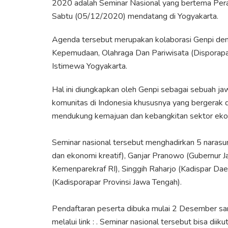
2020 adalah Seminar Nasional yang bertema Peran
Sabtu (05/12/2020) mendatang di Yogyakarta.
Agenda tersebut merupakan kolaborasi Genpi den
Kepemudaan, Olahraga Dan Pariwisata (Disporapar
Istimewa Yogyakarta.
Hal ini diungkapkan oleh Genpi sebagai sebuah j
komunitas di Indonesia khususnya yang bergerak d
mendukung kemajuan dan kebangkitan sektor ekon
Seminar nasional tersebut menghadirkan 5 narasu
dan ekonomi kreatif)⁣⁣, Ganjar Pranowo (Gubernur 
Kemenparekraf RI)⁣⁣, Singgih Raharjo (Kadispar Da
(Kadisporapar Provinsi Jawa Tengah)⁣⁣.
Pendaftaran peserta dibuka mulai 2 Desember 
melalui link : . Seminar nasional tersebut bisa di