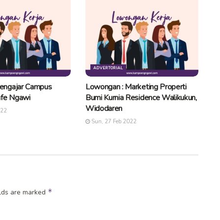
ADVERTORIAL
engajar Campus
Lowongan : Marketing Properti
afe Ngawi
Bumi Kurnia Residence Walikukun,
Widodaren
022
Sun, 27 Feb 2022
*
elds are marked