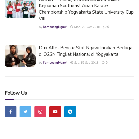
Kejuaraan Southeast Asian Karate
Championship Yogyakarta State University Cup
VIII
by
KampoengNgawi
Mon, 29 Oct 2018
0
Dua Atlet Pencak Silat Ngawi Ini akan Berlaga
di O2SN Tingkat Nasional di Yogyakarta
by
KampoengNgawi
Sat, 15 Sep 2018
0
Follow Us