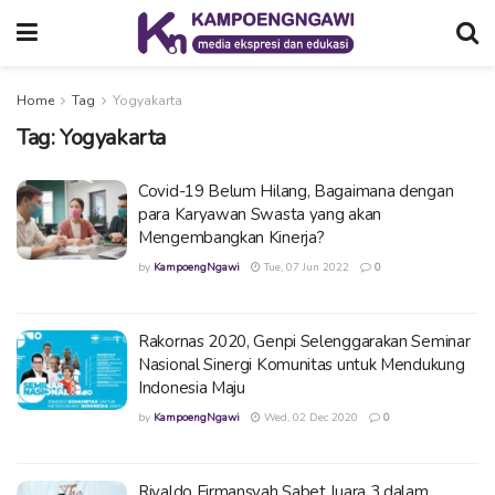
Home
Tag
Yogyakarta
Tag:
Yogyakarta
Covid-19 Belum Hilang, Bagaimana dengan
para Karyawan Swasta yang akan
Mengembangkan Kinerja?
by
KampoengNgawi
Tue, 07 Jun 2022
0
Rakornas 2020, Genpi Selenggarakan Seminar
Nasional Sinergi Komunitas untuk Mendukung
Indonesia Maju
by
KampoengNgawi
Wed, 02 Dec 2020
0
Rivaldo Firmansyah Sabet Juara 3 dalam