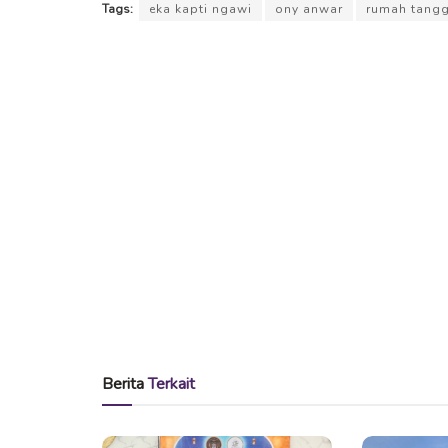
Tags:
eka kapti ngawi
ony anwar
rumah tang
Berita
Terkait