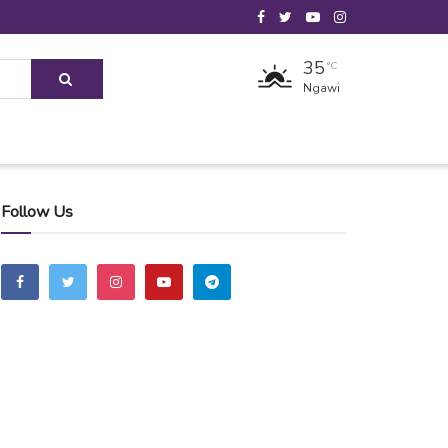
35
°C
Ngawi
Follow Us