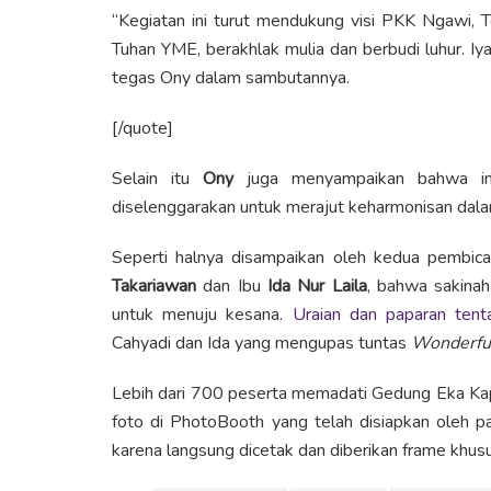
“Kegiatan ini turut mendukung visi PKK Ngawi,
Tuhan YME, berakhlak mulia dan berbudi luhur. Iy
tegas Ony dalam sambutannya.
[/quote]
Selain itu
Ony
juga menyampaikan bahwa ini
diselenggarakan untuk merajut keharmonisan dal
Seperti halnya disampaikan oleh kedua pembic
Takariawan
dan Ibu
Ida Nur Laila
, bahwa sakinah
untuk menuju kesana.
Uraian dan paparan tent
Cahyadi dan Ida yang mengupas tuntas
Wonderful
Lebih dari 700 peserta memadati Gedung Eka Ka
foto di PhotoBooth yang telah disiapkan oleh pa
karena langsung dicetak dan diberikan frame khusu