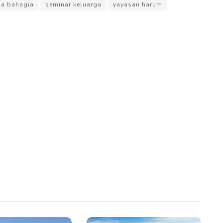
ga bahagia
seminar keluarga
yayasan harum