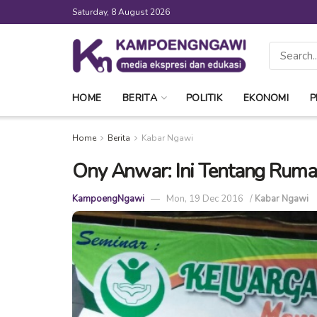
Saturday, 8 August 2026
HOME
BERITA
POLITIK
EKONOMI
P
Home
Berita
Kabar Ngawi
Ony Anwar: Ini Tentang Rum
KampoengNgawi
Mon, 19 Dec 2016
/
Kabar Ngawi