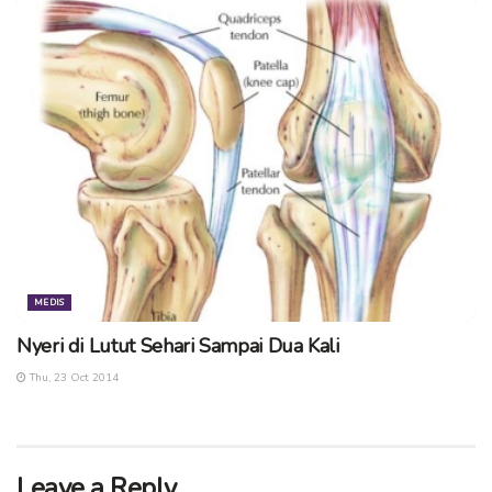
Pengasuh Konsultasi Kesehatan :
drg. Fatkhur Rizqi
Tim Dokter KampoengKlinik
Tim Dokter KampoengEdukasi
[quote]
Mau Konsultasi Gratis??? Silakan kirim pertanyaanmu ke
redaksi@kampoengngawi.com
dengan subject :
KONSULTASI
dan temukan sharing dari pakarnya nya disini..
MEDIS
[/quote]
Nyeri di Lutut Sehari Sampai Dua Kali
Tags:
ahli gigi
behel gigi
dokter gigi
Thu, 23 Oct 2014
Leave a Reply