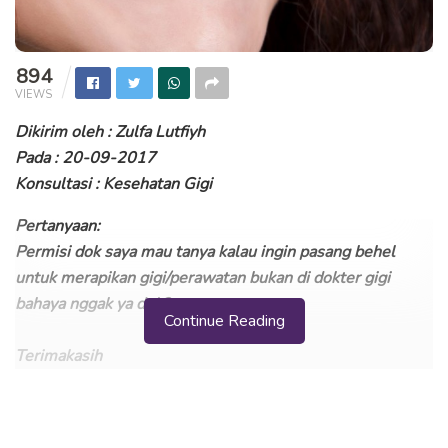
894
VIEWS
Dikirim oleh : Zulfa Lutfiyh
Pada : 20-09-2017
Konsultasi : Kesehatan Gigi
Pertanyaan:
Permisi dok saya mau tanya kalau ingin pasang behel
untuk merapikan gigi/perawatan bukan di dokter gigi
bahaya nggak ya dok?
Continue Reading
Terimakasih
Pasang Behel Bukan di Dokter Gigi, Bahaya Nggak?