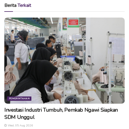
Sejak saat itu, menurut Suko, ada semacam hubungan
Berita
Terkait
yang tidak terlalu mesra walaupun sebetulnya secara
entitas kultural, PKB dan NU itu wataknya sama yakni
kalangan Islam yang berada di pedesaan.
“Ketika muncul konflik ini, ini merupakan konflik
terbesar kedua setelah dulu Gus Dur. Dulu PKB
dengan Gus Dur. Sekarang organisasi dengan
organisasi. Pada bertanya mana ayam, mana telur. Jadi
rumit sekali,” ujarnya.
Dia mengemukakan dalam konteks komunikasi politik,
saat ini harusnya menjadi titik krisis, di mana
diselesaikan dengan negosiasi dan pembicaraan.
PEMERINTAHAN
“Karena kalau konflik terus yang rugi ya kedua belah
Investasi Industri Tumbuh, Pemkab Ngawi Siapkan
pihak. Lapak-nya sama, kulturnya sama, banyak orang
SDM Unggul
NU di PKB. Maka harus ada kejelasan,” ucapnya.
Wed, 05 Aug 2026