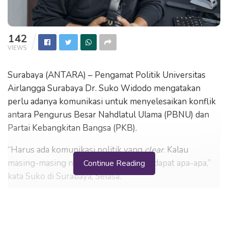
142
VIEWS
Surabaya (ANTARA) – Pengamat Politik Universitas
Airlangga Surabaya Dr. Suko Widodo mengatakan
perlu adanya komunikasi untuk menyelesaikan konflik
antara Pengurus Besar Nahdlatul Ulama (PBNU) dan
Partai Kebangkitan Bangsa (PKB).
“Harus ada komunikasi politik yang
clear
. Kalau
masing-masing ngotot tidak akan mendapat apa-apa,”
Continue Reading
kata Suko di Surabaya, Selasa.
Dia menjelaskan baik PKB dan NU punya sejarah
panjang serta mempunyai keterkaitan satu sama lain.