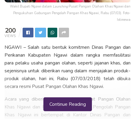
Wakil Bupati Ngawi dalam
Launching
Pusat Pangan Olahan Khas Ngawi dan
Pengukuhan Gabungan Pengolah Pangan Khas Ngawi, Rabu (07/03). Foto-
Istimewa
200
VIEWS
NGAWI – Salah satu bentuk komitmen Dinas Pangan dan
Perikanan Kabupaten Ngawi dalam rangka memfasilitasi
para pelaku usaha pangan olahan, seperti jajanan khas, dan
sejenisnya untuk diberikan ruang dalam menjajakan produk-
produk olahan, hari ini, Rabu (07/03/2018) telah dibuka
secara resmi Pusat Pangan Olahan Khas Ngawi.
Acara yang diberi tajuk
Launching
Pusat Pangan Olahan
Continue Reading
Khas Ngawi dan Pengukuhan Gabungan Pengolah Pangan
Khas Ngawi ini bertempat di Kantor Dinas Pangan dan
Perikanan Kabupaten Ngawi Jl. Basuki Rahmat No.42b,
Margomulyo, Ngawi. Kegiatan ini dihadiri oleh Wakil Bupati