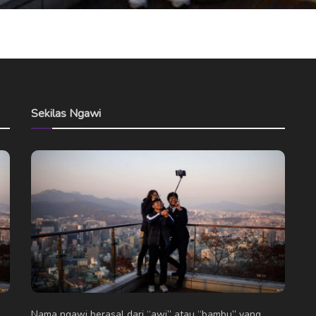
Sekilas Ngawi
Nama ngawi berasal dari “awi” atau “bambu” yang