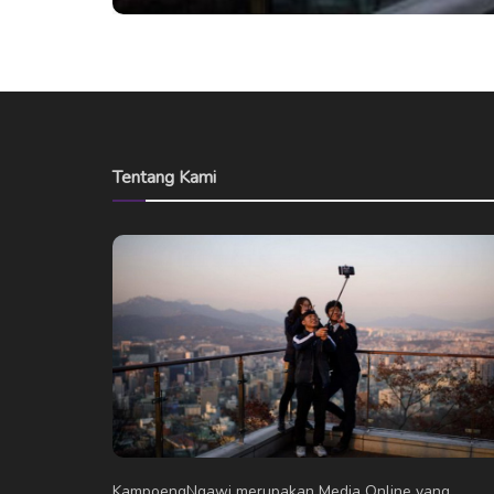
Tentang Kami
KampoengNgawi merupakan Media Online yang