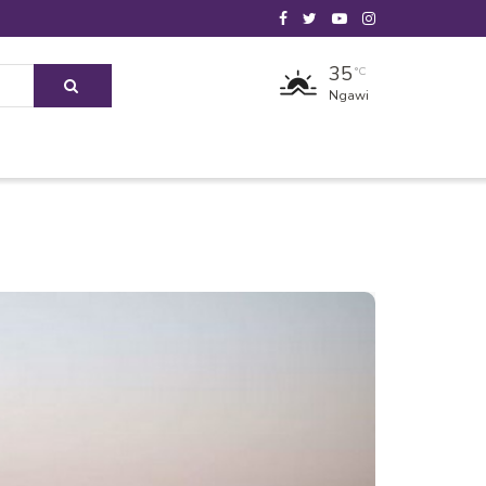
35
°C
Ngawi